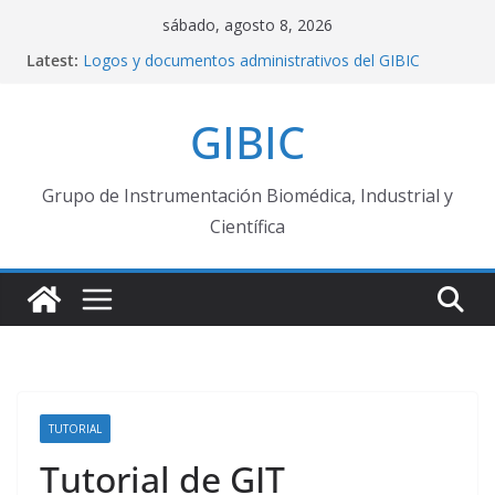
Skip
sábado, agosto 8, 2026
to
Latest:
Logos y documentos administrativos del GIBIC
content
WIMUMO v3: Fotos del equipo en su estado actual
Web App de código abierto para implementar
GIBIC
Máquinas de Estado Finitas
Repositorio público GIBIC – ADS1299
Felicitaciones Profesores Titulares !
Grupo de Instrumentación Biomédica, Industrial y
Científica
TUTORIAL
Tutorial de GIT