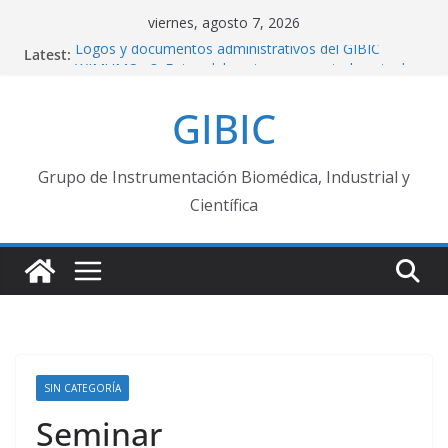
Skip
viernes, agosto 7, 2026
to
Logos y documentos administrativos del GIBIC
Latest:
content
WIMUMO v3: Fotos del equipo en su estado actual
Web App de código abierto para implementar
GIBIC
Máquinas de Estado Finitas
Repositorio público GIBIC – ADS1299
Felicitaciones Profesores Titulares !
Grupo de Instrumentación Biomédica, Industrial y
Científica
SIN CATEGORÍA
Seminar