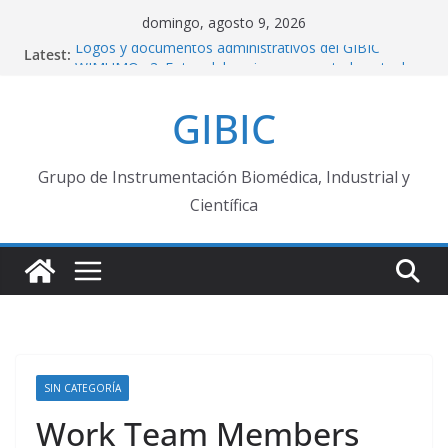
Skip
domingo, agosto 9, 2026
to
Logos y documentos administrativos del GIBIC
Latest:
content
WIMUMO v3: Fotos del equipo en su estado actual
Web App de código abierto para implementar
GIBIC
Máquinas de Estado Finitas
Repositorio público GIBIC – ADS1299
Felicitaciones Profesores Titulares !
Grupo de Instrumentación Biomédica, Industrial y
Científica
SIN CATEGORÍA
Work Team Members