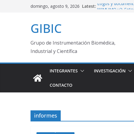
Skip
Logos y documento
Latest:
domingo, agosto 9, 2026
WIMUMO v3: Fotos 
to
Web App de código
content
GIBIC
Estado Finitas
Repositorio públi
Felicitaciones Prof
Grupo de Instrumentación Biomédica,
Industrial y Científica
INTEGRANTES
INVESTIGACIÓN
CONTACTO
informes