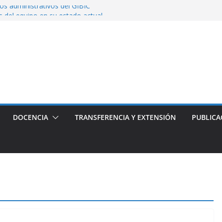
s administrativos del GIBIC
del equipo en su estado actual
 abierto para implementar Máquinas de
co GIBIC – ADS1299
esores Titulares !
DOCENCIA
TRANSFERENCIA Y EXTENSIÓN
PUBLICA